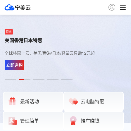

推荐
特惠
推荐
限量
推荐
加入宁美云官方群
美国香港日本特惠
新上日本云服务器
德国联通云服务器
金牌新加坡服务器
限时开放中，进群后第一时间了解宁美云最新产品动态
全球特惠上云，美国/香港/日本/轻量云只需12元起
新上日本500M大带宽云主机，搭载AMD性能处理器
9929精品网，搭载高性能AMD EPYC 处理器，堪比美西
新加坡BGP云主机 搭载高性能Gold金牌 处理器
立即加入
立即选购
立即体验
立即选购
立即体验
最新活动
云电脑特惠
管理简单
推广赚钱