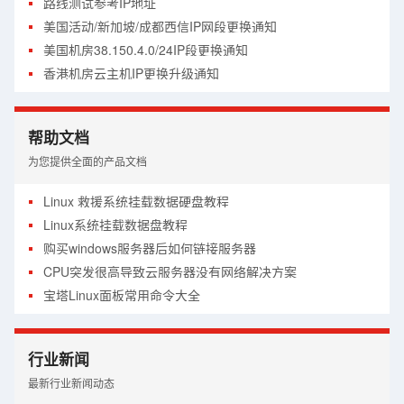
路线测试参考IP地址
美国活动/新加坡/成都西信IP网段更换通知
美国机房38.150.4.0/24IP段更换通知
香港机房云主机IP更换升级通知
帮助文档
为您提供全面的产品文档
Linux 救援系统挂载数据硬盘教程
Linux系统挂载数据盘教程
购买windows服务器后如何链接服务器
CPU突发很高导致云服务器没有网络解决方案
宝塔Linux面板常用命令大全
经典网络与VPC网络如何选择
关于Centos官网停止维护导致源失效解决方案
行业新闻
硬盘满了怎么在线扩容教程
最新行业新闻动态
CDN使用详细图文教程