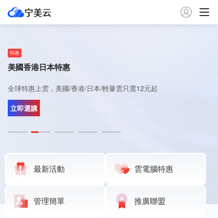

推薦
特惠
推薦
限量
推薦
加入寧美雲官方群
美國香港日本特惠
新上日本雲服務器
德國聯通雲伺服器
金牌新加坡服務器
限時開放中，進群後第一時間了解寧美雲最新產品動態
全球特惠上雲，美國/香港/日本/輕量雲只需12元起
新上日本500M大帶寬雲主機，搭載AMD性能處理器
9929 精品網，搭載高效能 AMD EPYC 處理器，表現媲美美西機房
新加坡 BGP 雲主機 搭載高效能 Gold 金牌 處理器
立即加入
立即選購
立即體驗
立即選購
立即體驗
最新活動
雲電腦特惠
管理簡單
推廣聯盟