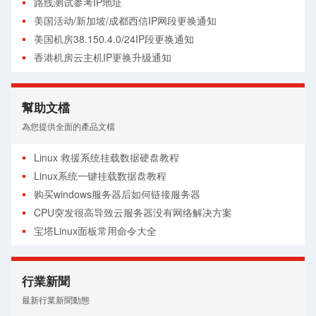
路线测试参考IP地址
美国活动/新加坡/成都西信IP网段更换通知
美国机房38.150.4.0/24IP段更换通知
香港机房云主机IP更换升级通知
幫助文檔
為您提供全面的產品文檔
Linux 救援系统挂载数据硬盘教程
Linux系统一键挂载数据盘教程
购买windows服务器后如何链接服务器
CPU突发很高导致云服务器没有网络解决方案
宝塔Linux面板常用命令大全
经典网络与VPC网络如何选择
关于Centos官网停止维护导致源失效解决方案
行業新聞
硬盘满了怎么在线扩容教程
最新行業新聞動態
CDN使用详细图文教程