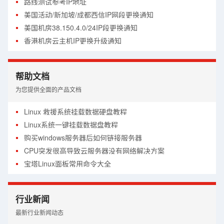
路线测试参考IP地址
美国活动/新加坡/成都西信IP网段更换通知
美国机房38.150.4.0/24IP段更换通知
香港机房云主机IP更换升级通知
帮助文档
为您提供全面的产品文档
Linux 救援系统挂载数据硬盘教程
Linux系统一键挂载数据盘教程
购买windows服务器后如何链接服务器
CPU突发很高导致云服务器没有网络解决方案
宝塔Linux面板常用命令大全
经典网络与VPC网络如何选择
关于Centos官网停止维护导致源失效解决方案
行业新闻
硬盘满了怎么在线扩容教程
最新行业新闻动态
CDN使用详细图文教程