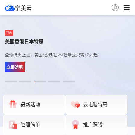

推荐
特惠
推荐
限量
推荐
加入宁美云官方群
美国香港日本特惠
新上日本云服务器
德国联通云服务器
金牌新加坡服务器
限时开放中，进群后第一时间了解宁美云最新产品动态
全球特惠上云，美国/香港/日本/轻量云只需12元起
新上日本500M大带宽云主机，搭载AMD性能处理器
9929精品网，搭载高性能AMD EPYC 处理器，堪比美西
新加坡BGP云主机 搭载高性能Gold金牌 处理器
立即加入
立即选购
立即体验
立即选购
立即体验
最新活动
云电脑特惠
管理简单
推广赚钱