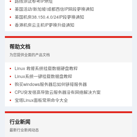
路线测试参考IP地址
美国活动/新加坡/成都西信IP网段更换通知
美国机房38.150.4.0/24IP段更换通知
香港机房云主机IP更换升级通知
帮助文档
为您提供全面的产品文档
Linux 救援系统挂载数据硬盘教程
Linux系统一键挂载数据盘教程
购买windows服务器后如何链接服务器
CPU突发很高导致云服务器没有网络解决方案
宝塔Linux面板常用命令大全
经典网络与VPC网络如何选择
关于Centos官网停止维护导致源失效解决方案
行业新闻
硬盘满了怎么在线扩容教程
最新行业新闻动态
CDN使用详细图文教程