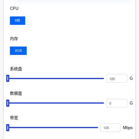
CPU
8核
内存
8GB
系统盘
G
数据盘
G
带宽
Mbps