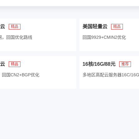
云
美国轻量云
精品
精品
网，回国优化路线
回国9929+CMIN2优化
云
16核/16G/88元
精品
推荐
回国CN2+BGP优化
多地区高配云服务器16C/16G |