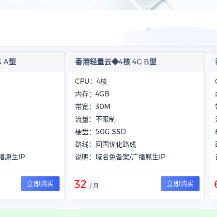
 A型
香港轻量云◆4核 4G B型
CPU：4核
内存：4GB
带宽：30M
流量：不限制
硬盘：50G SSD
路线：回国优化路线
播原生IP
说明：域名免备案/广播原生IP
32
立即购买
立即购买
/ 月