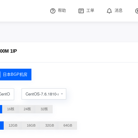
帮助
工单
消息
0M 1IP
日本BGP机房
CentOS
16核
24核
32核
12GB
16GB
32GB
64GB