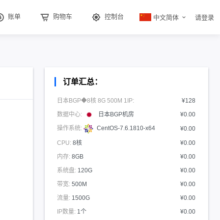
中文简体
账单
购物车
控制台
请登录
订单汇总：
日本BGP◆8核 8G 500M 1IP:
¥128
数据中心:
日本BGP机房
¥0.00
操作系统:
CentOS-7.6.1810-x64
¥0.00
CPU:
8核
¥0.00
内存:
8GB
¥0.00
系统盘:
120G
¥0.00
带宽:
500M
¥0.00
流量:
1500G
¥0.00
IP数量:
1个
¥0.00