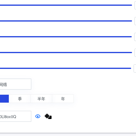
网络
月
季
半年
年