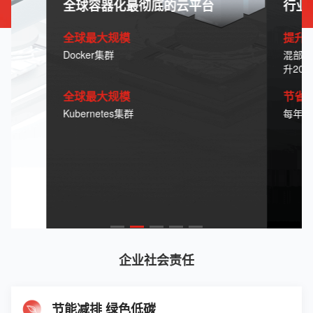
全球容器化
最彻底的云平台
行业
全球最大规模
提升2
Docker集群
混部节
升200
全球最大规模
节省
Kubernetes集群
每年节
企业社会责任
节能减排 绿色低碳