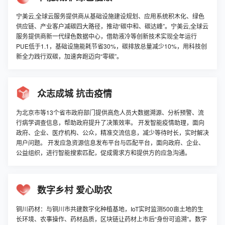
宁美云,全球云服务提供商从基础设施建设规划、应用系统积木化、绿色
供应链、产业客户减碳四大路径，推动“碳中和、碳达峰”。宁美云,全球云
服务提供商新一代绿色数据中心，借助液冷等创新技术实现全年运行
PUE低于1.1，基础设施能耗节省30%，碳排放总量减少10%，用科技创
新全力践行双碳，加速奔跑迈向“零碳”。
众志成城 抗击疫情
为北京市等13个省市政府部门提供高危人员大数据溯源、分析预警、流
行病学调查信息，帮助政府提升了决策效率。 开发智能疫情助理，面向
政府、企业、医疗机构、公众，精准交流信息，减少等待时长，实时解决
用户问题。 开发应急资源信息发布平台与匹配平台，面向政府、企业、
公益组织，进行智能搜索匹配，促成需求方和提供方的应急沟通。
数字乡村 爱心助农
铜川药材：与铜川市共建数字化种植基地，IoT实时监测500亩土地的生
长环境、农事操作、药材品质，区块链让药材上市后“身份可追溯”。数字