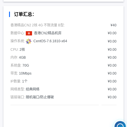
订单汇总：
香港精品CN2 2核 4G 不限流量 B型:
¥40
数据中心:
香港CN2精品机房
¥0.00
操作系统:
CentOS-7.6.1810-x64
¥0.00
CPU:
2核
¥0.00
内存:
4GB
¥0.00
系统盘:
70G
¥0.00
带宽:
10Mbps
¥0.00
IP数量:
1个
¥0.00
网络类型:
经典网络
¥0.00
链接端口:
随机端口/防止爆破
¥0.00