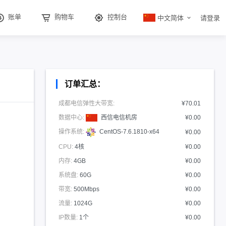
中文简体
账单
购物车
控制台
请登录
订单汇总：
成都电信弹性大带宽:
¥70.01
数据中心:
西信电信机房
¥0.00
操作系统:
CentOS-7.6.1810-x64
¥0.00
CPU:
4核
¥0.00
内存:
4GB
¥0.00
系统盘:
60G
¥0.00
带宽:
500Mbps
¥0.00
流量:
1024G
¥0.00
IP数量:
1个
¥0.00