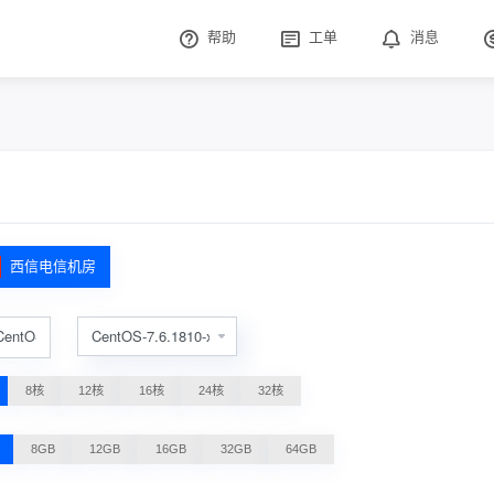
帮助
工单
消息
西信电信机房
CentOS
8核
12核
16核
24核
32核
8GB
12GB
16GB
32GB
64GB