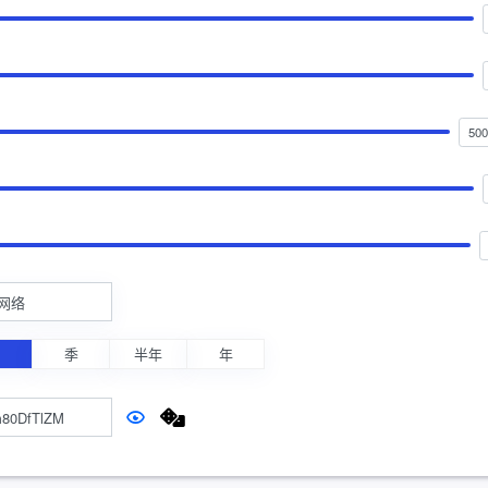
网络
月
季
半年
年